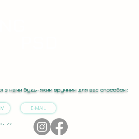
NG
PSD
ся з нами будь-яким зручним для вас способом:
AM
E-MAIL
льних