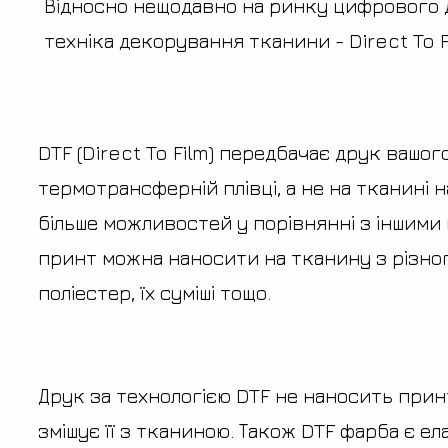
Відносно нещодавно на ринку цифрового 
техніка декорування тканини - Direct To Fi
DTF (Direct To Film) передбачає друк вашог
термотрансферній плівці, а не на тканині 
більше можливостей у порівнянні з іншими
принт можна наносити на тканину з різног
поліестер, їх суміші тощо.
Друк за технологією DTF не наносить принт
змішує її з тканиною. Також DTF фарба є е