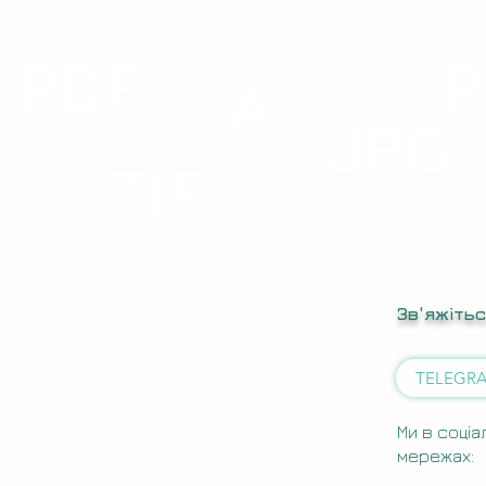
PDF
P
AI
S
JPG
TIF
Зв'яжіть
TELEGR
Ми в соціа
мережах: