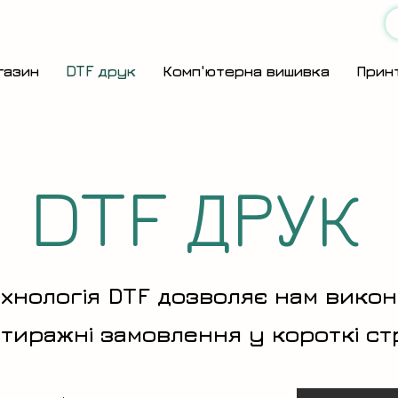
газин
DTF друк
Комп'ютерна вишивка
Прин
DTF ДРУК
ехнологія DTF дозволяє нам вико
тиражні замовлення у короткі ст