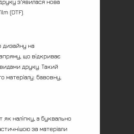
друку з'явилася нова
lm (DTF).
о дизайну на
напряму, що відкриває
 видами друку. Такий
о матеріалу: бавовну,
 як наліпку, а буквально
ластичнішою за матеріали