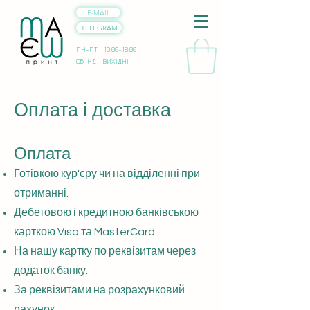
E-MAIL
TELEGRAM
ПН-ПТ 10:00-18:00
СБ-НД ВИХІДНІ
Оплата і доставка
Оплата
Готівкою кур'єру чи на відділенні при
отриманні.
Дебетовою і кредитною банківською
карткою Visa та MasterCard
На нашу картку по реквізитам через
додаток банку.
За реквізитами на розрахунковий
рахунок.​