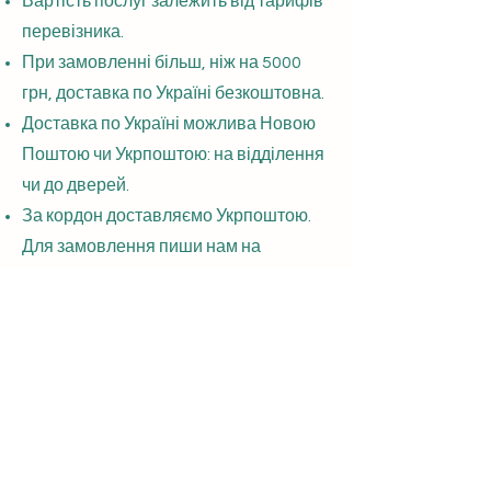
Вартість послуг залежить від тарифів
перевізника.
При замовленні більш, ніж на 5000
грн, доставка по Україні безкоштовна.
Доставка по Україні можлива Новою
Поштою чи Укрпоштою: на відділення
чи до дверей.
За кордон доставляємо Укрпоштою.
Для замовлення пиши нам на
mayuprint22@gmail.com
Ми
прорахуємо вартість доставки та
оформимо замовлення.
Оплата і доставка
Інформація:
Обмін та повернення
Політика конфіденційності
Умови використання сайту