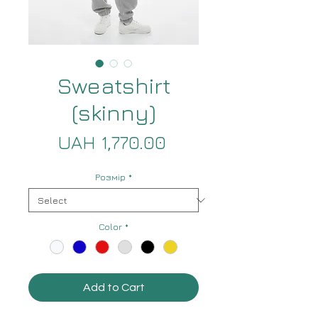
Sweatshirt
(skinny)
Price
UAH 1,770.00
Розмір
*
Color
*
Add to Cart