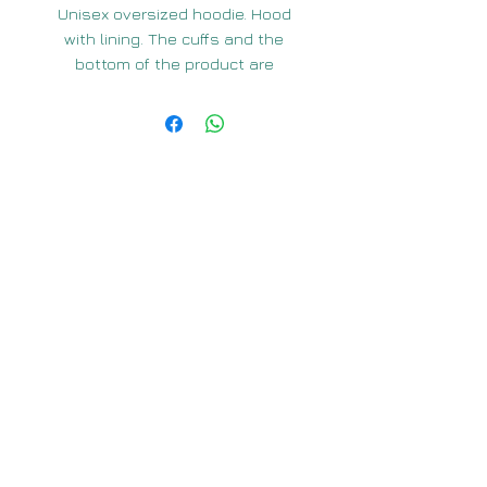
Unisex oversized hoodie. Hood
with lining. The cuffs and the
bottom of the product are
finished with rib with the addition
of elastane. Tucked sleeve,
double stitching. The material is
tri-thread lining made in Turkey.
Composition : 80% cotton, 20%
Оплата і доставка
Інформація:
polyester
Обмін та повернення
Політика конфіденційності
Density: 320-340 g / m²
Умови використання сайту
Contact us in any way
convenient for you:
TELEGRAM
E-MAIL
Ми в соціальних мережах: