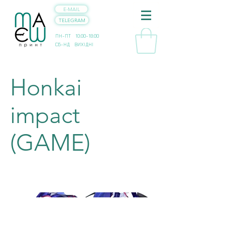
E-MAIL
TELEGRAM
ПН-ПТ 10:00-18:00
СБ-НД ВИХІДНІ
Honkai
impact
(GAME)