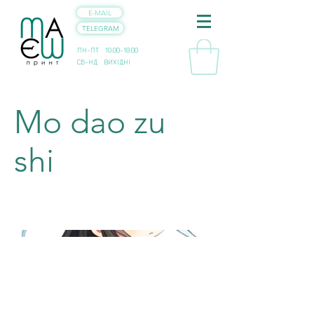
E-MAIL
TELEGRAM
ПН-ПТ 10:00-18:00
СБ-НД ВИХІДНІ
Mo dao zu
shi