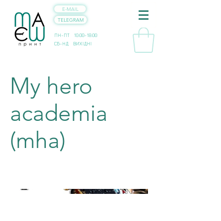
E-MAIL
TELEGRAM
ПН-ПТ 10:00-18:00
СБ-НД ВИХІДНІ
My hero
academia
(mha)