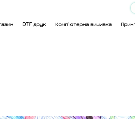
газин
DTF друк
Комп'ютерна вишивка
Прин