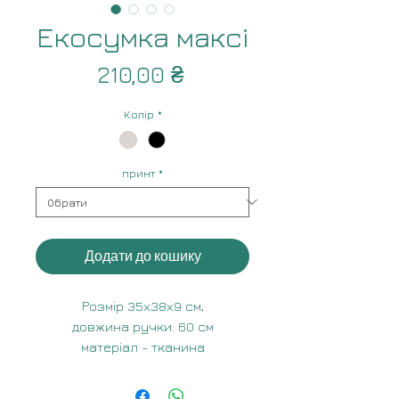
Екосумка максі
Ціна
210,00 ₴
Колір
*
принт
*
Додати до кошику
Розмір 35х38х9 см,
довжина ручки: 60 см
матеріал - тканина
декоративна, щільність 245 г/м
склад - 65% Бавовна, 35% ПЕ