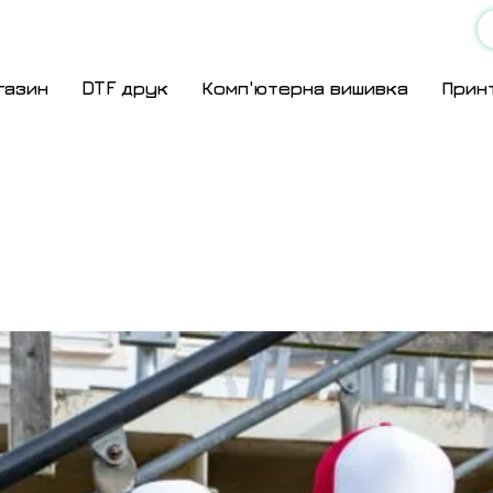
газин
DTF друк
Комп'ютерна вишивка
Прин