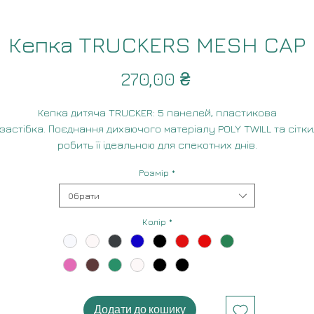
Кепка TRUCKERS MESH CAP
Ціна
270,00 ₴
Кепка дитяча TRUCKER: 5 панелей, пластикова
застібка. Поєднання дихаючого матеріалу POLY TWILL та сітки
робить її ідеальною для спекотних днів.
Матеріал: нейлон+сітка
Розмір
*
Обрати
Колір
*
Додати до кошику