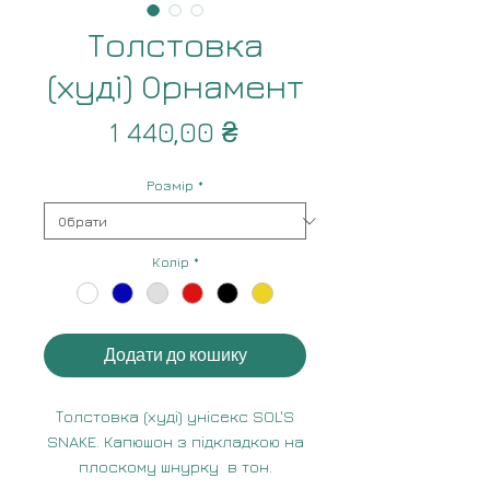
Толстовка
(худі) Орнамент
Ціна
1 440,00 ₴
Розмір
*
Колір
*
Додати до кошику
Толстовка (худі) унісекс SOL'S
SNAKE. Капюшон з підкладкою на
плоскому шнурку в тон.