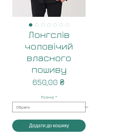
Лонгслів
чоловічий
власного
пошиву
Ціна
650,00 ₴
Розмір
*
Додати до кошику