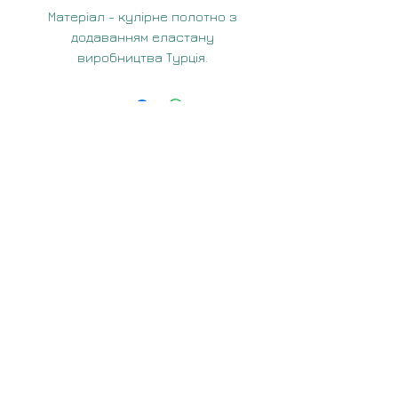
Матеріал - кулірне полотно з
додаванням еластану
виробництва Турція.
Склад :95% бавовна, 5%
еластан
Щільність: 170-190 г / м²
Оплата і доставка
Інформація:
Обмін та повернення
Політика конфіденційності
Умови використання сайту
Зв'яжіться з нами будь-яким
зручним для вас способом:
TELEGRAM
E-MAIL
Ми в соціальних мережах: