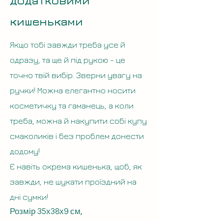
додатковими
кишеньками
Якщо тобі завжди треба усе й
одразу, та ще й під рукою - це
точно твій вибір. Зверни увагу на
ручки! Можна елегантно носити
косметичку та гаманець, а коли
треба, можна й накупити собі купу
смаколиків і без проблем донести
додому!
Є навіть окрема кишенька, щоб, як
завжди, не шукати проїздний на
дні сумки!
Розмір 35х38х9 см,