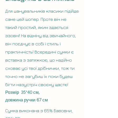
Для шанувальників класики підійде
саме цей шопер. Проте він не
такий простий, яким здається
ззовні! На відміну від звичайного,
він поєднує в собі і стиль і
практичність! Всередині сумки є
вставка з затяжкою, що надійно
сховає усі твої дрібнички, тож ти
точно не загубиш їх поки будеш
бігти назустріч своєму щастю!
Розмір 35*40 см,
довжина ручки 67 см
Сумка виконана з 65% Бавовни
,